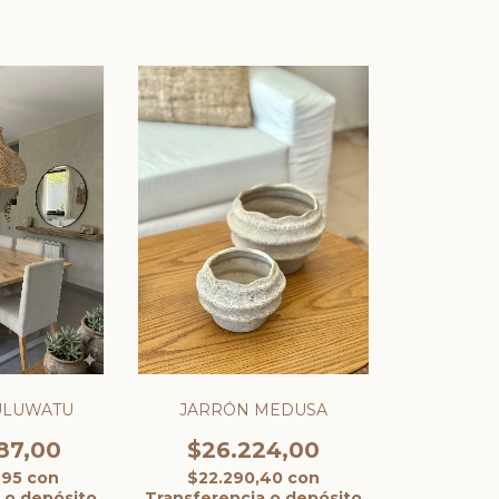
ULUWATU
JARRÓN MEDUSA
87,00
$26.224,00
,95
con
$22.290,40
con
 o depósito
Transferencia o depósito