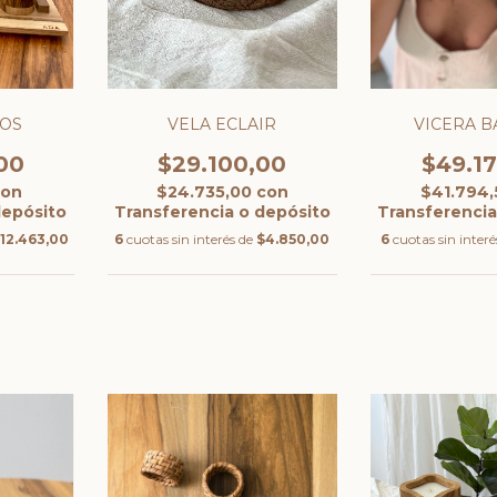
ÑOS
VICERA 
VELA ECLAIR
00
$49.1
$29.100,00
con
$41.794
$24.735,00
con
depósito
Transferencia
Transferencia o depósito
12.463,00
6
cuotas sin inter
6
cuotas sin interés de
$4.850,00