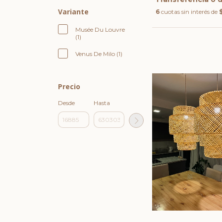
Variante
6
cuotas sin interés de
Musée Du Louvre
(1)
Venus De Milo (1)
Precio
Desde
Hasta