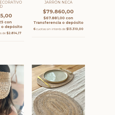
DECORATIVO
JARRÓN NECA
LD
$79.860,00
85,00
$67.881,00
con
,25
con
Transferencia o depósito
 o depósito
6
cuotas sin interés de
$13.310,00
és de
$2.814,17