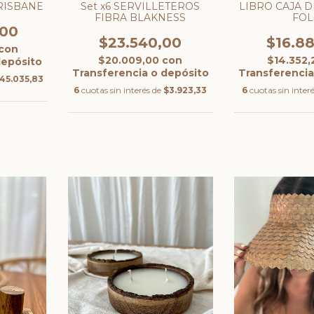
RISBANE
Set x6 SERVILLETEROS
LIBRO CAJA 
FIBRA BLAKNESS
FO
,00
$23.540,00
$16.8
con
$20.009,00
con
$14.352
depósito
Transferencia o depósito
Transferencia
45.035,83
6
cuotas sin interés de
$3.923,33
6
cuotas sin inter