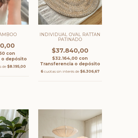
BAMBOO
INDIVIDUAL OVAL RATTAN
PATINADO
70,00
$37.840,00
,50
con
$32.164,00
con
 o depósito
Transferencia o depósito
és de
$8.195,00
6
cuotas sin interés de
$6.306,67