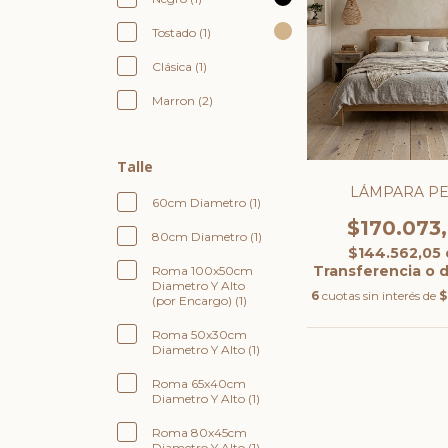
Tostado (1)
Clásica (1)
Marron (2)
Talle
LÁMPARA P
60cm Diametro (1)
$170.073
80cm Diametro (1)
$144.562,05
Transferencia o 
Roma 100x50cm
Diametro Y Alto
6
cuotas sin interés de
$
(por Encargo) (1)
Roma 50x30cm
Diametro Y Alto (1)
Roma 65x40cm
Diametro Y Alto (1)
Roma 80x45cm
Diametro Y Alto (1)