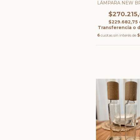
LÁMPARA NEW B
$270.215
$229.682,75
Transferencia o 
6
cuotas sin interés de
$