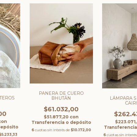
PANERA DE CUERO
ETEROS
BHUTÁN
LÁMPARA S
CAIR
$61.032,00
00
$262.4
$51.877,20
con
con
$223.071
Transferencia o depósito
depósito
Transferencia
6
cuotas sin interés de
$10.172,00
$5.233,33
6
cuotas sin interé