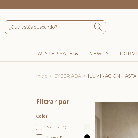
WINTER SALE 🔥
NEW IN
DORMI
Inicio
>
CYBER ADA
>
ILUMINACIÓN HASTA
Filtrar por
Color
Natural (4)
Negro (1)