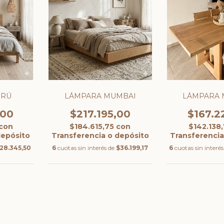
ERÚ
LÁMPARA MUMBAI
LÁMPARA
,00
$217.195,00
$167.2
con
$184.615,75
con
$142.138
depósito
Transferencia o depósito
Transferencia
28.345,50
6
cuotas sin interés de
$36.199,17
6
cuotas sin interé