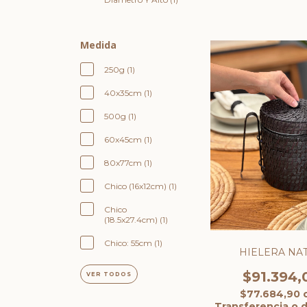
Medida
250g (1)
40x35cm (1)
500g (1)
60x45cm (1)
80x77cm (1)
Chico (16x12cm) (1)
Chico
(18.5x27.4cm) (1)
Chico: 55cm (1)
HIELERA NA
$91.394,
VER TODOS
$77.684,90
Transferencia o 