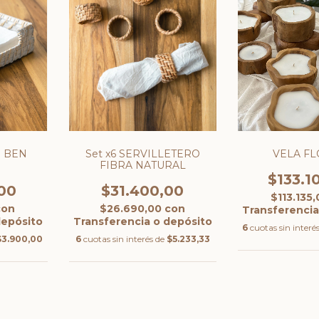
O BEN
Set x6 SERVILLETERO
VELA F
FIBRA NATURAL
$133.1
00
$31.400,00
$113.135
con
$26.690,00
con
Transferencia
depósito
Transferencia o depósito
6
cuotas sin interé
$3.900,00
6
cuotas sin interés de
$5.233,33