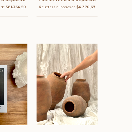
s de
$81.364,50
6
cuotas sin interés de
$4.370,67