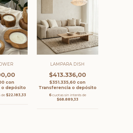
LOWER
LAMPARA DISH
00,00
$413.336,00
,00
con
$351.335,60
con
 o depósito
Transferencia o depósito
s de
$22.183,33
6
cuotas sin interés de
$68.889,33