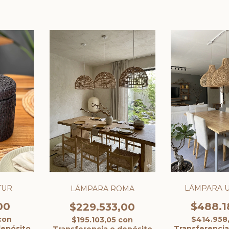
LÁMPARA 
TUR
LÁMPARA ROMA
$488.1
00
$229.533,00
$414.958
con
$195.103,05
con
Transferencia
depósito