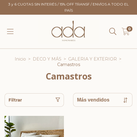
3 y 6 CUOTAS SIN INTERÉS / 15% OFF TRANSF / ENVÍOS A TODO EL
PAÍS
0
Inicio
>
DECO Y MÁS
>
GALERIA Y EXTERIOR
>
Camastros
Camastros
Filtrar