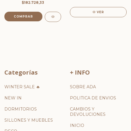
$182.728,33
VER
Categorías
+ INFO
WINTER SALE 🔥
SOBRE ADA
NEW IN
POLITICA DE ENVIOS
DORMITORIOS
CAMBIOS Y
DEVOLUCIONES
SILLONES Y MUEBLES
INICIO