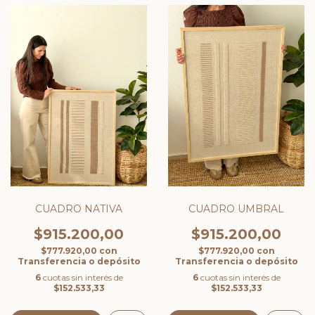
CUADRO NATIVA
CUADRO UMBRAL
$915.200,00
$915.200,00
$777.920,00
con
$777.920,00
con
Transferencia o depósito
Transferencia o depósito
6
cuotas sin interés de
6
cuotas sin interés de
$152.533,33
$152.533,33