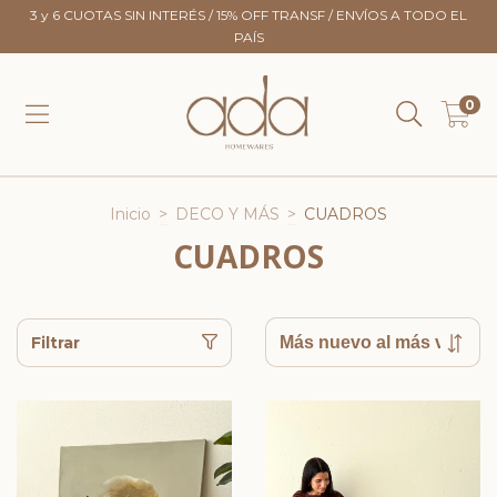
3 y 6 CUOTAS SIN INTERÉS / 15% OFF TRANSF / ENVÍOS A TODO EL
PAÍS
0
Inicio
>
DECO Y MÁS
>
CUADROS
CUADROS
Filtrar