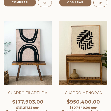
CUADRO FILADELFIA
CUADRO MENORCA
$177.903,00
$950.400,00
$151.217,55
con
$807.840,00
con