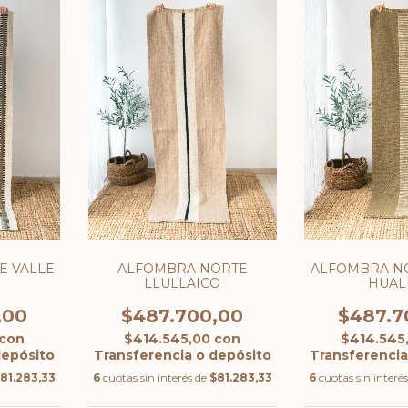
E VALLE
ALFOMBRA NORTE
ALFOMBRA NO
LLULLAICO
HUAL
,00
$487.700,00
$487.7
con
$414.545,00
con
$414.545
depósito
Transferencia o depósito
Transferencia
81.283,33
6
cuotas sin interés de
$81.283,33
6
cuotas sin interé