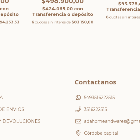
,00
$498.900,00
$93.378
con
$424.065,00
con
Transferencia
depósito
Transferencia o depósito
6
cuotas sin interé
94.233,33
6
cuotas sin interés de
$83.150,00
Contactanos
A
5493516222515
DE ENVIOS
3516222515
Y DEVOLUCIONES
adahomeandwares@gmai
Córdoba capital