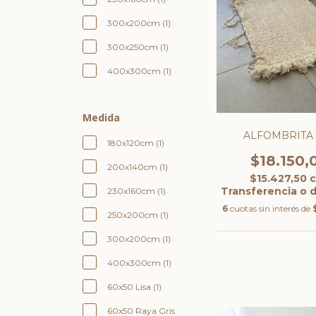
300x200cm (1)
300x250cm (1)
400x300cm (1)
Medida
ALFOMBRITA
180x120cm (1)
$18.150,
200x140cm (1)
$15.427,50
Transferencia o 
230x160cm (1)
6
cuotas sin interés de
250x200cm (1)
300x200cm (1)
400x300cm (1)
60x50 Lisa (1)
60x50 Raya Gris