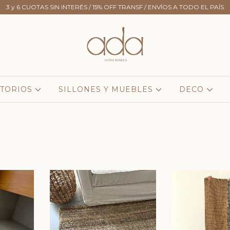
3 y 6 CUOTAS SIN INTERÉS / 15% OFF TRANSF / ENVÍOS A TODO EL PAÍS
TORIOS
SILLONES Y MUEBLES
DECO