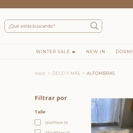
WINTER SALE 🔥
NEW IN
DORMI
Inicio
>
DECO Y MÁS
>
ALFOMBRAS
Filtrar por
Talle
120x70cm (1)
230x160cm (1)