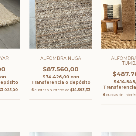
 YAR
ALFOMBRA NUGA
ALFOMBRA
TUMB
00
$87.560,00
$487.7
con
$74.426,00
con
$414.545
depósito
Transferencia o depósito
Transferencia
$3.025,00
6
cuotas sin interés de
$14.593,33
6
cuotas sin interé