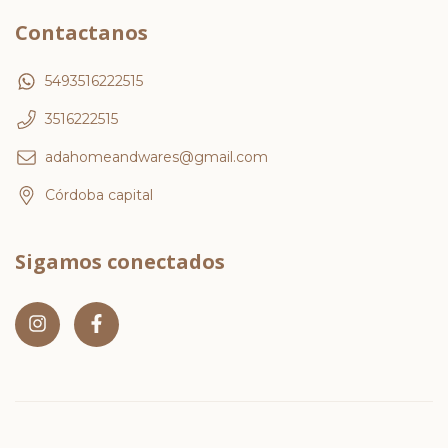
Contactanos
5493516222515
3516222515
adahomeandwares@gmail.com
Córdoba capital
Sigamos conectados