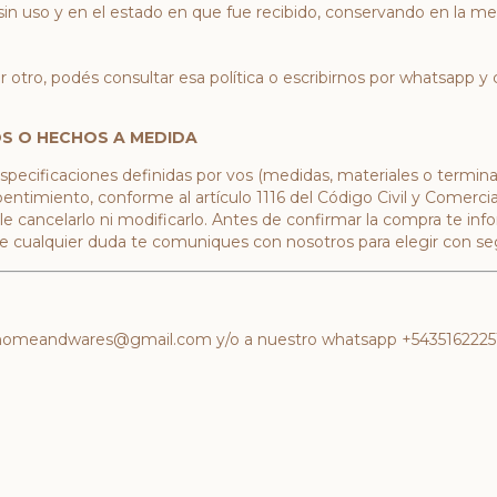
in uso y en el estado en que fue recibido, conservando en la me
r otro, podés consultar esa política o escribirnos por whatsapp y
S O HECHOS A MEDIDA
specificaciones definidas por vos (medidas, materiales o termin
ntimiento, conforme al artículo 1116 del Código Civil y Comerci
ible cancelarlo ni modificarlo. Antes de confirmar la compra te i
e cualquier duda te comuniques con nosotros para elegir con se
homeandwares@gmail.com
y/o a nuestro whatsapp +543516222