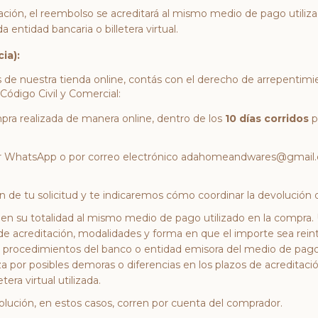
ación, el reembolso se acreditará al mismo medio de pago utiliz
entidad bancaria o billetera virtual.
ia):
s de nuestra tienda online, contás con el derecho de arrepentimie
 Código Civil y Comercial:
pra realizada de manera online, dentro de los
10 días corridos
p
or WhatsApp o por correo electrónico
adahomeandwares@gmail
 de tu solicitud y te indicaremos cómo coordinar la devolución 
 en su totalidad al mismo medio de pago utilizado en la compra.
 de acreditación, modalidades y forma en que el importe sea rei
 y procedimientos del banco o entidad emisora del medio de pago
 por posibles demoras o diferencias en los plazos de acreditació
era virtual utilizada.
olución, en estos casos, corren por cuenta del comprador.