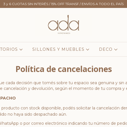
3 y 6 CUOTAS SIN INTERÉS / 15% OFF TRANSF / ENVÍOS A TODO EL PAÍS
TORIOS
SILLONES Y MUEBLES
DECO
Política de cancelaciones
ada decisión que tomés sobre tu espacio sea genuina y sin ap
 cancelación y devolución, según el momento de tu compra y el
SPACHO
producto con stock disponible, podés solicitar la cancelación den
dido no haya sido despachado aún.
 WhatsApp o por correo electrónico indicando tu número de pedi