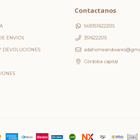
Contactanos
A
5493516222515
DE ENVIOS
3516222515
Y DEVOLUCIONES
adahomeandwares@gmai
Córdoba capital
IONES