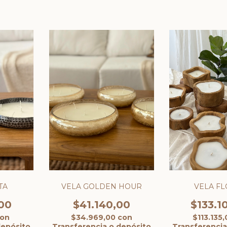
TA
VELA GOLDEN HOUR
VELA F
00
$41.140,00
$133.1
on
$34.969,00
con
$113.135
depósito
Transferencia o depósito
Transferencia