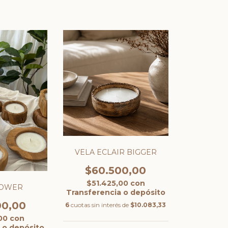
VELA ECLAIR BIGGER
$60.500,00
$51.425,00
con
LOWER
Transferencia o depósito
00,00
6
cuotas sin interés de
$10.083,33
,00
con
 o depósito