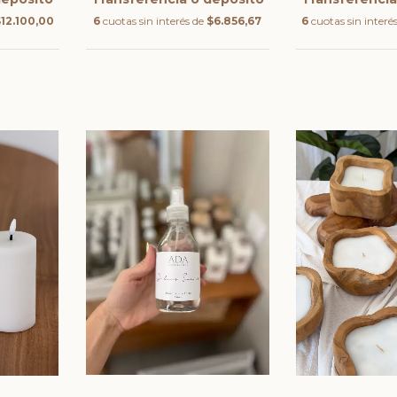
12.100,00
6
cuotas sin interés de
$6.856,67
6
cuotas sin interé