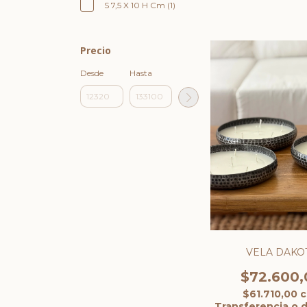
S 7,5 X 10 H Cm (1)
Precio
Desde
Hasta
VELA DAKO
$72.600,
$61.710,00
c
Transferencia o 