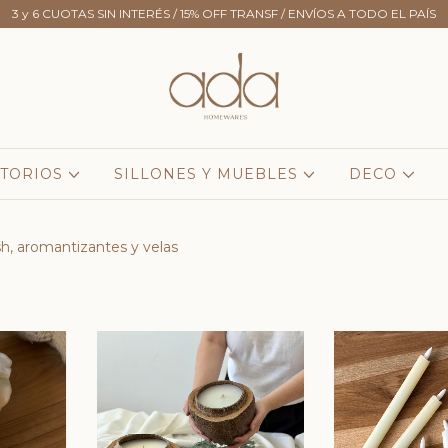
3 y 6 CUOTAS SIN INTERÉS / 15% OFF TRANSF / ENVÍOS A TODO EL PAÍS
TORIOS
SILLONES Y MUEBLES
DECO
sh, aromantizantes y velas