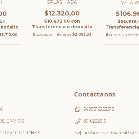
SPLASH ADA
D
VELA 
$12.320,00
00
$106.9
$10.472,00
con
on
$90.919
Transferencia o depósito
depósito
Transferencia
6
cuotas sin interés de
$2.053,33
$3.712,00
6
cuotas sin interé
Contactanos
A
5493516222515
DE ENVIOS
3516222515
Y DEVOLUCIONES
adahomeandwares@gmai