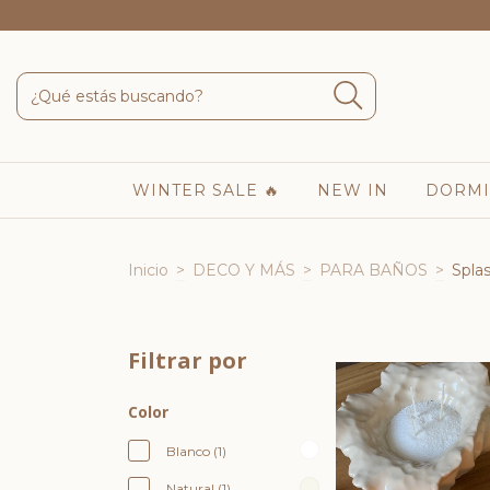
WINTER SALE 🔥
NEW IN
DORMI
Inicio
>
DECO Y MÁS
>
PARA BAÑOS
>
Spla
Filtrar por
Color
Blanco (1)
Natural (1)