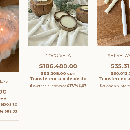
COCO VELA
SET VELAS
$106.480,00
$35.3
$90.508,00
con
$30.013
Transferencia o depósito
Transferencia
LAS
6
cuotas sin interés de
$17.746,67
6
cuotas sin interé
00
con
depósito
$4.682,33