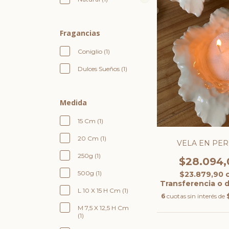
Fragancias
Coniglio (1)
Dulces Sueños (1)
Medida
15 Cm (1)
20 Cm (1)
VELA EN PER
250g (1)
$28.094,
500g (1)
$23.879,90
Transferencia o 
L 10 X 15 H Cm (1)
6
cuotas sin interés de
M 7,5 X 12,5 H Cm
(1)