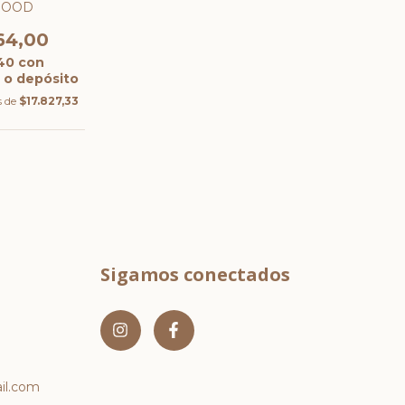
WOOD
64,00
,40
con
 o depósito
s de
$17.827,33
Sigamos conectados
l.com