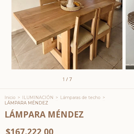
1
/
7
Inicio
>
ILUMINACIÓN
>
Lámparas de techo
>
LÁMPARA MÉNDEZ
LÁMPARA MÉNDEZ
$167.222,00