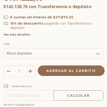
$142.138,70
con
Transferencia o depósito
6
cuotas sin interés de
$27.870,33
15% de descuento
pagando con Transferencia o
depósito
Ver más detalles
Talle
CAMBIAR CP
Entregas para el CP:
Medios de envío
CALCULAR
No sé mi código postal