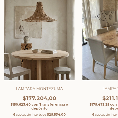
LÁMPARA MONTEZUMA
LÁMPAR
$177.204,00
$211.
$150.623,40
con
Transferencia o
$179.473,25
con
depósito
depó
6
cuotas sin interés de
$29.534,00
6
cuotas sin inte