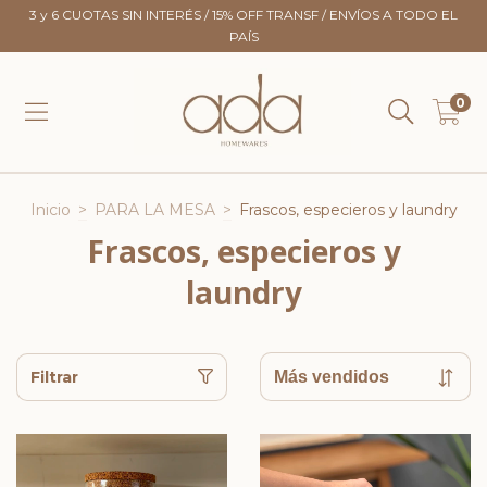
3 y 6 CUOTAS SIN INTERÉS / 15% OFF TRANSF / ENVÍOS A TODO EL
PAÍS
0
Inicio
>
PARA LA MESA
>
Frascos, especieros y laundry
Frascos, especieros y
laundry
Filtrar