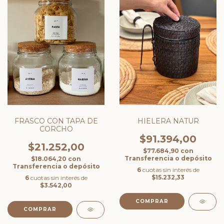
FRASCO CON TAPA DE
HIELERA NATUR
CORCHO
$91.394,00
$21.252,00
$77.684,90
con
Transferencia o depósito
$18.064,20
con
Transferencia o depósito
6
cuotas sin interés de
$15.232,33
6
cuotas sin interés de
$3.542,00
COMPRAR
COMPRAR