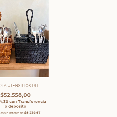
TA UTENSILIOS RIT
$52.558,00
4,30
con
Transferencia
o depósito
as sin interés de
$8.759,67