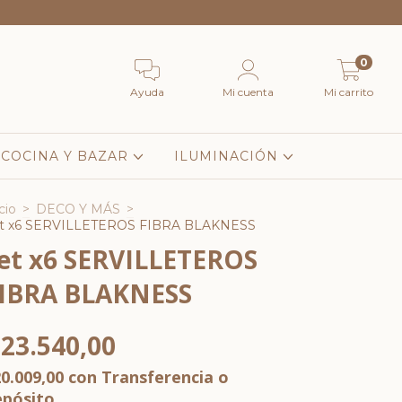
0
Ayuda
Mi cuenta
Mi carrito
COCINA Y BAZAR
ILUMINACIÓN
cio
>
DECO Y MÁS
>
t x6 SERVILLETEROS FIBRA BLAKNESS
et x6 SERVILLETEROS
IBRA BLAKNESS
23.540,00
0.009,00
con
Transferencia o
epósito