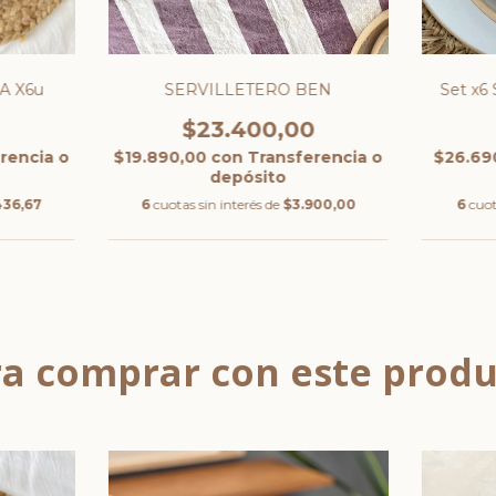
A X6u
SERVILLETERO BEN
Set x6
0
$23.400,00
rencia o
$19.890,00
con
Transferencia o
$26.69
depósito
436,67
6
cuotas sin interés de
$3.900,00
6
cuot
a comprar con este prod