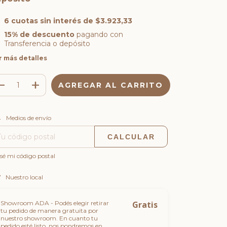
6
cuotas sin interés de
$3.923,33
15% de descuento
pagando con
Transferencia o depósito
r más detalles
CAMBIAR CP
regas para el CP:
Medios de envío
CALCULAR
sé mi código postal
Nuestro local
Showroom ADA - Podés elegir retirar
Gratis
tu pedido de manera gratuita por
nuestro showroom. En cuanto tu
pedido esté listo, nos pondremos en