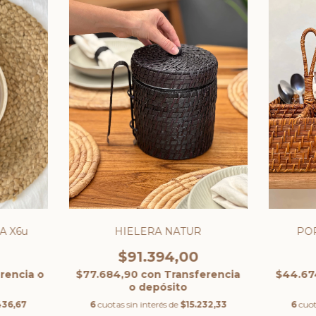
A X6u
HIELERA NATUR
POR
0
$91.394,00
rencia o
$77.684,90
con
Transferencia
$44.67
o depósito
436,67
6
cuotas sin interés de
$15.232,33
6
cuot