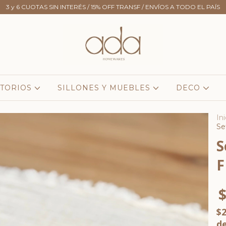
3 y 6 CUOTAS SIN INTERÉS / 15% OFF TRANSF / ENVÍOS A TODO EL PAÍS
TORIOS
SILLONES Y MUEBLES
DECO
Ini
Se
S
F
$
$2
d