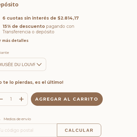
epósito
6
cuotas sin interés de
$2.814,17
15% de descuento
pagando con
Transferencia o depósito
r más detalles
iante
o te lo pierdas, es el último!
CAMBIAR CP
regas para el CP:
Medios de envío
CALCULAR