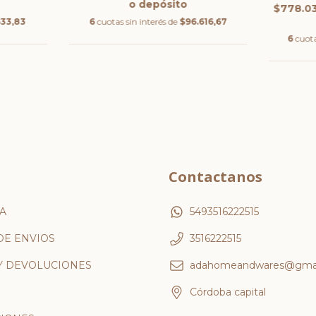
o depósito
$778.0
533,83
6
cuotas sin interés de
$96.616,67
6
cuota
Contactanos
A
5493516222515
DE ENVIOS
3516222515
Y DEVOLUCIONES
adahomeandwares@gmai
Córdoba capital