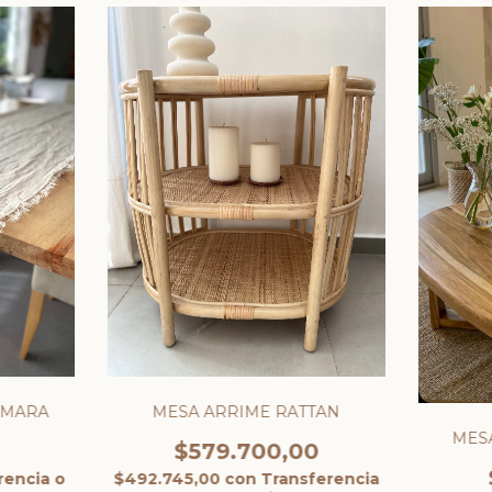
EMARA
MESA ARRIME RATTAN
MESA
$579.700,00
rencia o
$492.745,00
con
Transferencia