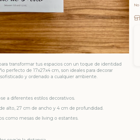
No 
l para transformar tus espacios con un toque de identidad
año perfecto de 17x27x4 cm, son ideales para decorar
 sofisticado y ordenado a cualquier ambiente.
e a diferentes estilos decorativos.
de alto, 27 cm de ancho y 4 cm de profundidad.
os como mesas de living o estantes.
os según la distancia.