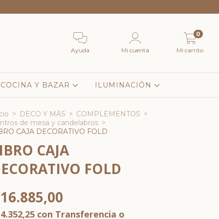
0
Ayuda
Mi cuenta
Mi carrito
COCINA Y BAZAR
ILUMINACIÓN
cio
>
DECO Y MÁS
>
COMPLEMENTOS
>
ntros de mesa y candelabros
>
BRO CAJA DECORATIVO FOLD
IBRO CAJA
ECORATIVO FOLD
16.885,00
4.352,25
con
Transferencia o