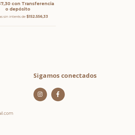
37,30
con
Transferencia
o depósito
s sin interés de
$152.556,33
Sigamos conectados
l.com