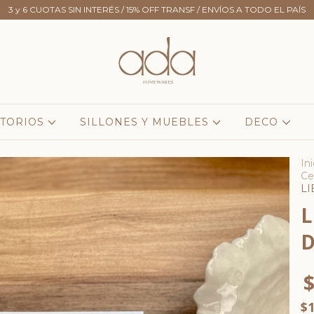
3 y 6 CUOTAS SIN INTERÉS / 15% OFF TRANSF / ENVÍOS A TODO EL PAÍS
TORIOS
SILLONES Y MUEBLES
DECO
Ini
Ce
LI
L
D
$
$1