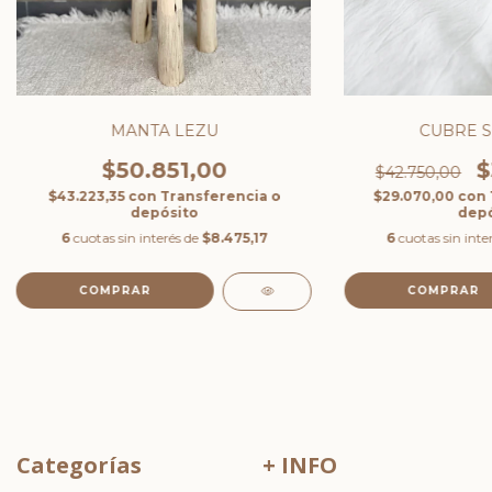
MANTA LEZU
CUBRE 
$50.851,00
$
$42.750,00
$43.223,35
con
Transferencia o
$29.070,00
con
depósito
depó
6
cuotas sin interés de
$8.475,17
6
cuotas sin inte
COMPRAR
COMPRAR
Categorías
+ INFO