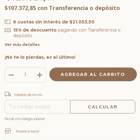
$107.372,85
con
Transferencia o depósito
6
cuotas sin interés de
$21.053,50
15% de descuento
pagando con Transferencia o
depósito
Ver más detalles
¡No te lo pierdas, es el último!
CAMBIAR CP
Entregas para el CP:
Medios de envío
CALCULAR
No sé mi código postal
Nuestro local