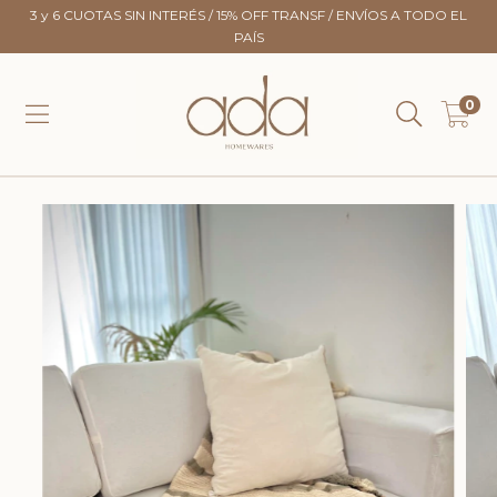
3 y 6 CUOTAS SIN INTERÉS / 15% OFF TRANSF / ENVÍOS A TODO EL
PAÍS
0