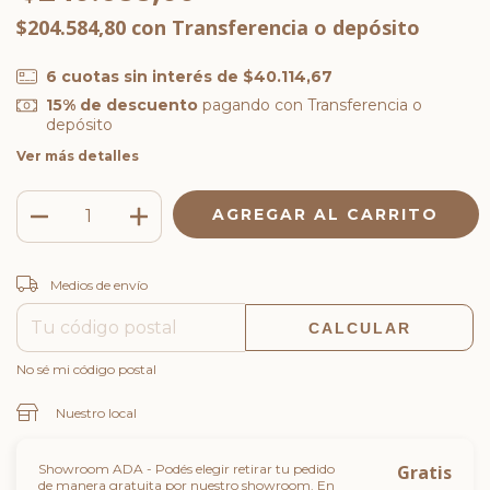
$204.584,80
con
Transferencia o depósito
6
cuotas sin interés de
$40.114,67
15% de descuento
pagando con Transferencia o
depósito
Ver más detalles
CAMBIAR CP
Entregas para el CP:
Medios de envío
CALCULAR
No sé mi código postal
Nuestro local
Showroom ADA - Podés elegir retirar tu pedido
Gratis
de manera gratuita por nuestro showroom. En