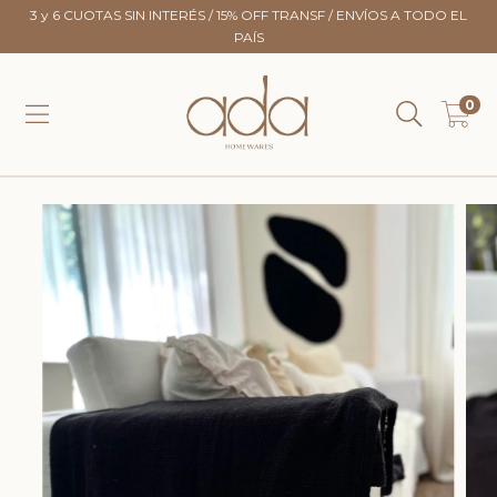
3 y 6 CUOTAS SIN INTERÉS / 15% OFF TRANSF / ENVÍOS A TODO EL
PAÍS
0