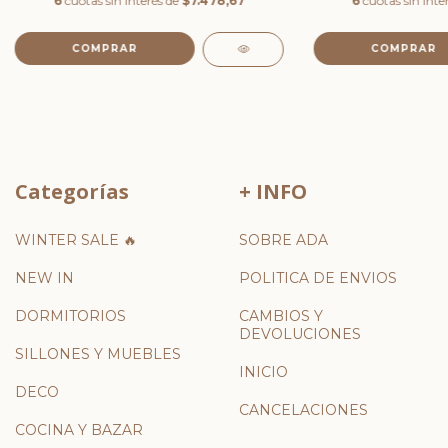
6
cuotas sin interés de
$7.478,67
6
cuotas sin inte
COMPRAR
Categorías
+ INFO
WINTER SALE 🔥
SOBRE ADA
NEW IN
POLITICA DE ENVIOS
DORMITORIOS
CAMBIOS Y
DEVOLUCIONES
SILLONES Y MUEBLES
INICIO
DECO
CANCELACIONES
COCINA Y BAZAR