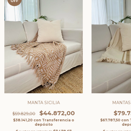
OFF
MANTA SICILIA
MANTAS
$44.872,00
$79.7
$59.829,00
$38.141,20
con
Transferencia o
$67.787,50
con
depósito
depó