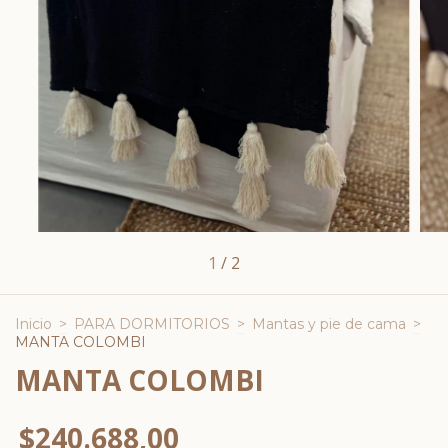
1
/
2
Inicio
>
PARA DORMITORIOS
>
Mantas y pie de cama
>
MANTA COLOMBI
MANTA COLOMBI
$240.688,00