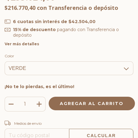
$216.770,40
con
Transferencia o depósito
6
cuotas sin interés de
$42.504,00
15% de descuento
pagando con Transferencia o
depósito
Ver más detalles
Color
¡No te lo pierdas, es el último!
CAMBIAR CP
Entregas para el CP:
Medios de envío
CALCULAR