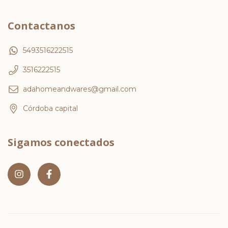
Contactanos
5493516222515
3516222515
adahomeandwares@gmail.com
Córdoba capital
Sigamos conectados