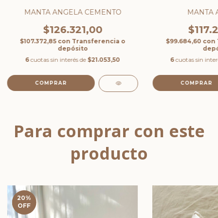
MANTA ANGELA CEMENTO
MANTA 
$126.321,00
$117.
$107.372,85
con
Transferencia o
$99.684,60
con
depósito
depó
6
cuotas sin interés de
$21.053,50
6
cuotas sin inte
Para comprar con este
producto
20
%
OFF