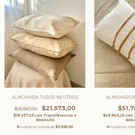
ALMOHADA TUSOR NEUTROS
ALMOHADON
$21.573,00
$51.7
$26.967,00
$18.337,05
con
Transferencia o
$43.949,25
con
depósito
depó
6
cuotas sin interés de
$3.595,50
6
cuotas sin int