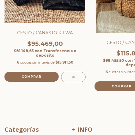
CESTO / CANASTO KILWA
CESTO / CA
$95.469,00
$81.148,65
con
Transferencia o
$115.
depósito
$98.455,50
con
6
cuotas sin interés de
$15.911,50
depó
6
cuotas sin inte
COMPRAR
COMPRAR
Categorías
+ INFO