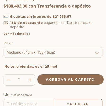
$108.403,90
con
Transferencia o depósito
6
cuotas sin interés de
$21.255,67
15% de descuento
pagando con Transferencia o
depósito
Ver más detalles
Medida
¡No te lo pierdas, es el último!
CAMBIAR CP
Entregas para el CP:
Medios de envío
CALCULAR