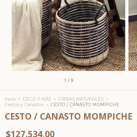
1
/
9
Inicio
>
DECO Y MÁS
>
FIBRAS NATURALES
>
Cestos y Canastos
>
CESTO / CANASTO MOMPICHE
CESTO / CANASTO MOMPICHE
$127.534,00