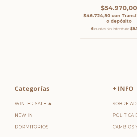
$54.970,0
$46.724,50
con
Transf
o depósito
6
cuotas sin interés de
$9.
Categorías
+ INFO
WINTER SALE 🔥
SOBRE AD
NEW IN
POLITICA 
DORMITORIOS
CAMBIOS 