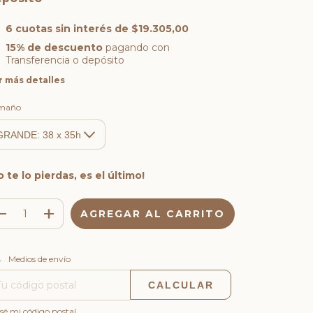
6
cuotas sin interés de
$19.305,00
15% de descuento
pagando con
Transferencia o depósito
r más detalles
maño
o te lo pierdas, es el último!
CAMBIAR CP
regas para el CP:
Medios de envío
CALCULAR
sé mi código postal