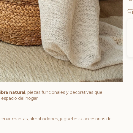
ibra natural
, piezas funcionales y decorativas que
 espacio del hogar.
cenar mantas, almohadones, juguetes u accesorios de