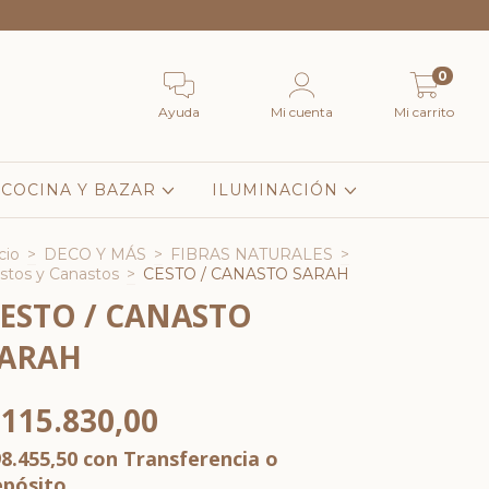
0
Ayuda
Mi cuenta
Mi carrito
COCINA Y BAZAR
ILUMINACIÓN
cio
>
DECO Y MÁS
>
FIBRAS NATURALES
>
stos y Canastos
>
CESTO / CANASTO SARAH
ESTO / CANASTO
ARAH
115.830,00
8.455,50
con
Transferencia o
epósito