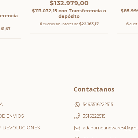
$132.979,00
0
$113.032,15
con
Transferencia o
$85.99
erencia
depósito
6
cuotas sin interés de
$22.163,17
6
cuota
161,67
Contactanos
A
5493516222515
DE ENVIOS
3516222515
Y DEVOLUCIONES
adahomeandwares@gmai