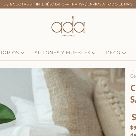
3 y 6 CUOTAS SIN INTERÉS / 15% OFF TRANSF / ENVÍOS A TODO EL PAÍS
TORIOS
SILLONES Y MUEBLES
DECO
Ini
Ce
C
S
$
$9
d