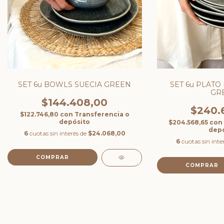
SET 6u BOWLS SUECIA GREEN
SET 6u PLATO
GR
$144.408,00
$240.
$122.746,80
con
Transferencia o
depósito
$204.568,65
con
depó
6
cuotas sin interés de
$24.068,00
6
cuotas sin inte