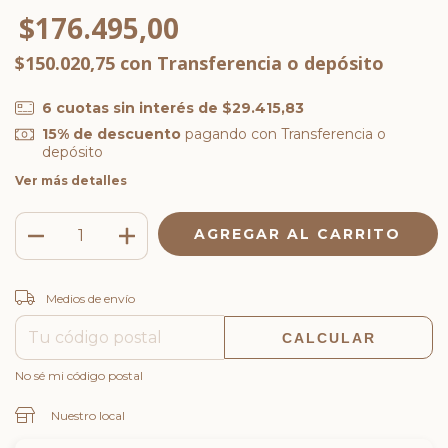
$176.495,00
$150.020,75
con
Transferencia o depósito
6
cuotas sin interés de
$29.415,83
15% de descuento
pagando con Transferencia o
depósito
Ver más detalles
CAMBIAR CP
Entregas para el CP:
Medios de envío
CALCULAR
No sé mi código postal
Nuestro local