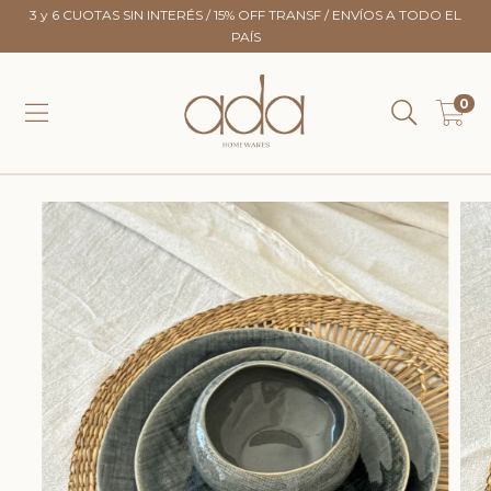
3 y 6 CUOTAS SIN INTERÉS / 15% OFF TRANSF / ENVÍOS A TODO EL
PAÍS
0