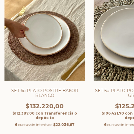
SET 6u PLATO POSTRE BAKOR
SET 6u PLATO P
BLANCO
GR
$132.220,00
$125.
$112.387,00
con
Transferencia o
$106.421,70
con
depósito
depó
6
cuotas sin interés de
$22.036,67
6
cuotas sin inter