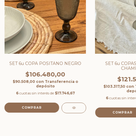
SET 6u COPA
SET 6u COPA POSITANO NEGRO
CHAM
$106.480,00
$121.
$90.508,00
con
Transferencia o
depósito
$103.317,50
con
depó
6
cuotas sin interés de
$17.746,67
6
cuotas sin inte
COMPRAR