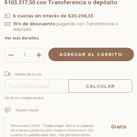
$103.317,50
con
Transferencia o depósito
6
cuotas sin interés de
$20.258,33
15% de descuento
pagando con Transferencia o
depósito
Ver más detalles
CAMBIAR CP
Entregas para el CP:
Medios de envío
CALCULAR
No sé mi código postal
Nuestro local
Showroom ADA - Podés elegir retirar tu pedido
Gratis
de manera gratuita por nuestro showroom. En
cuanto tu pedido esté listo, nos pondremos en