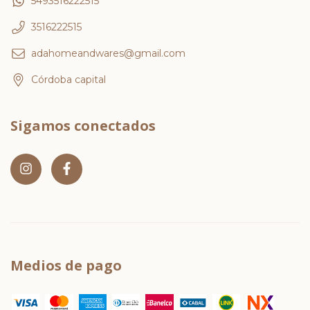
5493516222515
3516222515
adahomeandwares@gmail.com
Córdoba capital
Sigamos conectados
Medios de pago