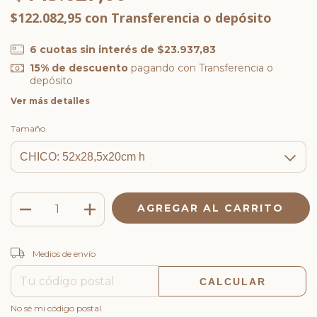
$122.082,95
con
Transferencia o depósito
6
cuotas sin interés de
$23.937,83
15% de descuento
pagando con Transferencia o
depósito
Ver más detalles
Tamaño
CAMBIAR CP
Entregas para el CP:
Medios de envío
CALCULAR
No sé mi código postal