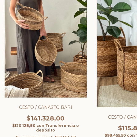
CESTO / CANASTO BARI
CESTO / CA
$141.328,00
$120.128,80
con
Transferencia o
$115.
depósito
$98.455,50
con