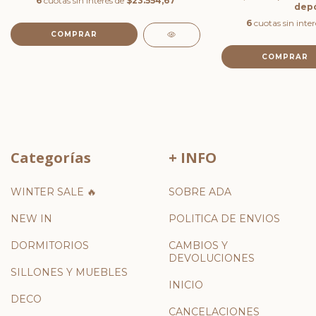
6
cuotas sin interés de
$23.554,67
depó
6
cuotas sin inte
COMPRAR
COMPRAR
Categorías
+ INFO
WINTER SALE 🔥
SOBRE ADA
NEW IN
POLITICA DE ENVIOS
DORMITORIOS
CAMBIOS Y
DEVOLUCIONES
SILLONES Y MUEBLES
INICIO
DECO
CANCELACIONES