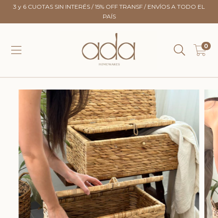
3 y 6 CUOTAS SIN INTERÉS / 15% OFF TRANSF / ENVÍOS A TODO EL
PAÍS
0