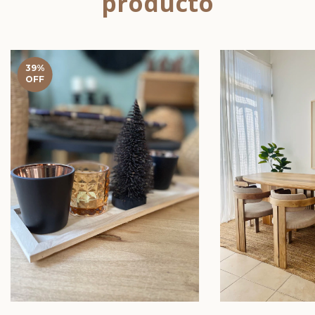
producto
39
%
OFF