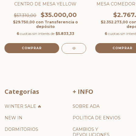
CENTRO DE MESA YELLOW
MESA COMEDOR 
$35.000,00
$2.767
$57.310,00
$29.750,00
con
Transferencia o
$2.352.273,00
co
depósito
depó
6
cuotas sin interés de
$5.833,33
6
cuotas sin inter
Categorías
+ INFO
WINTER SALE 🔥
SOBRE ADA
NEW IN
POLITICA DE ENVIOS
DORMITORIOS
CAMBIOS Y
DEVOLUCIONES