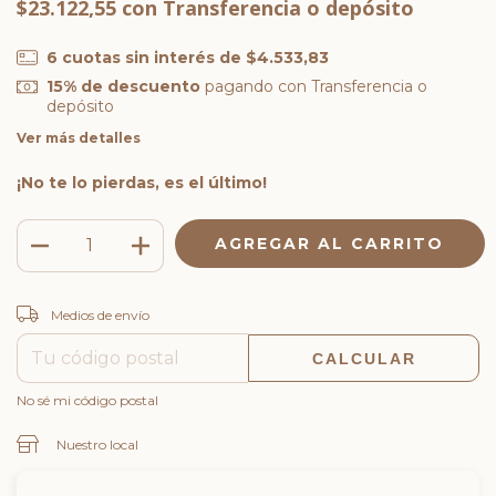
$23.122,55
con
Transferencia o depósito
6
cuotas sin interés de
$4.533,83
15% de descuento
pagando con Transferencia o
depósito
Ver más detalles
¡No te lo pierdas, es el último!
CAMBIAR CP
Entregas para el CP:
Medios de envío
CALCULAR
No sé mi código postal
Nuestro local