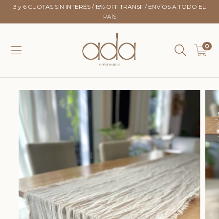
3 y 6 CUOTAS SIN INTERÉS / 15% OFF TRANSF / ENVÍOS A TODO EL
PAÍS
0