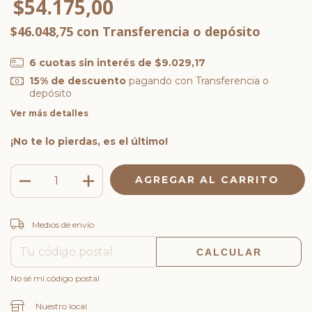
$54.175,00
$46.048,75
con
Transferencia o depósito
6
cuotas sin interés de
$9.029,17
15% de descuento
pagando con Transferencia o
depósito
Ver más detalles
¡No te lo pierdas, es el último!
CAMBIAR CP
Entregas para el CP:
Medios de envío
CALCULAR
No sé mi código postal
Nuestro local