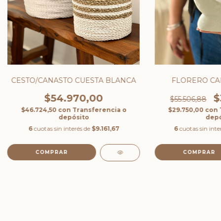
CESTO/CANASTO CUESTA BLANCA
FLORERO CA
$54.970,00
$
$55.506,88
$46.724,50
con
Transferencia o
$29.750,00
con
depósito
depó
6
cuotas sin interés de
$9.161,67
6
cuotas sin inte
COMPRAR
COMPRAR