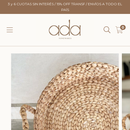
3 y 6 CUOTAS SIN INTERÉS / 15% OFF TRANSF / ENVÍOS A TODO EL
PAÍS
0