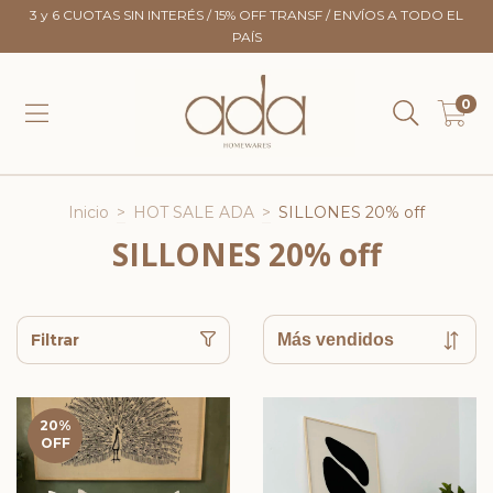
3 y 6 CUOTAS SIN INTERÉS / 15% OFF TRANSF / ENVÍOS A TODO EL
PAÍS
0
Inicio
>
HOT SALE ADA
>
SILLONES 20% off
SILLONES 20% off
Filtrar
20
%
OFF