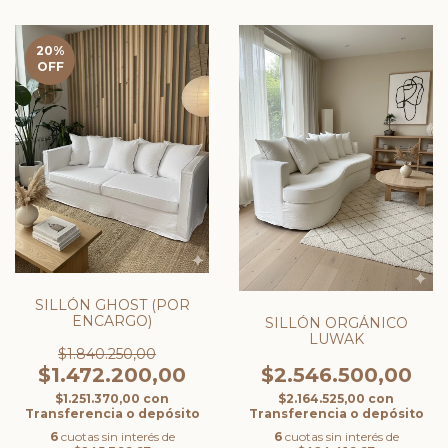
20
%
OFF
SILLÓN GHOST (POR
ENCARGO)
SILLÓN ORGÁNICO
LUWAK
$1.840.250,00
$2.546.500,00
$1.472.200,00
$2.164.525,00
con
$1.251.370,00
con
Transferencia o depósito
Transferencia o depósito
6
cuotas sin interés de
6
cuotas sin interés de