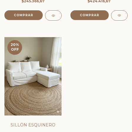
$424.416,67
$245.366,67
COMPRAR
20
%
OFF
SILLÓN ESQUINERO