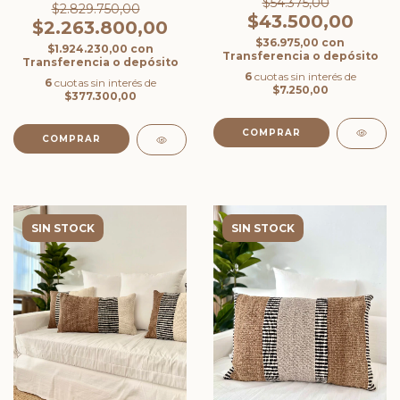
$54.375,00
$2.829.750,00
$43.500,00
$2.263.800,00
$36.975,00
con
$1.924.230,00
con
Transferencia o depósito
Transferencia o depósito
6
cuotas sin interés de
6
cuotas sin interés de
$7.250,00
$377.300,00
COMPRAR
SIN STOCK
SIN STOCK