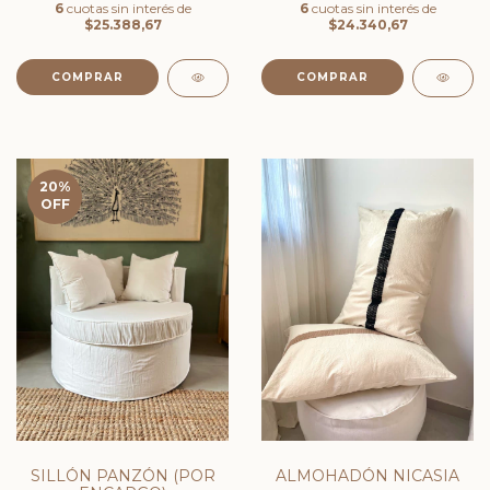
6
cuotas sin interés de
6
cuotas sin interés de
$25.388,67
$24.340,67
20
%
OFF
SILLÓN PANZÓN (POR
ALMOHADÓN NICASIA