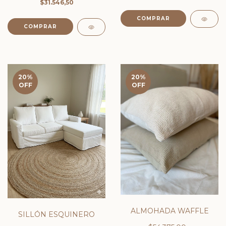
$31.546,50
COMPRAR
20
%
20
%
OFF
OFF
ALMOHADA WAFFLE
SILLÓN ESQUINERO