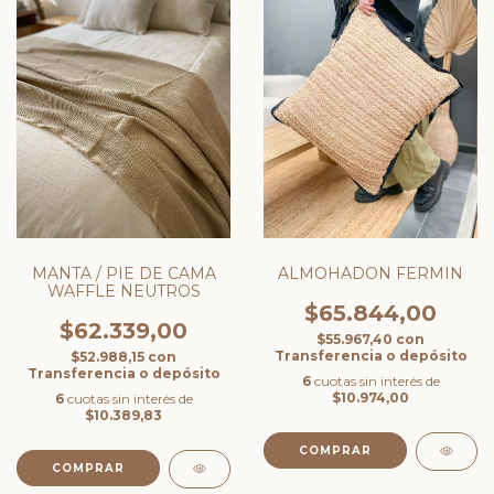
MANTA / PIE DE CAMA
ALMOHADON FERMIN
WAFFLE NEUTROS
$65.844,00
$62.339,00
$55.967,40
con
Transferencia o depósito
$52.988,15
con
Transferencia o depósito
6
cuotas sin interés de
$10.974,00
6
cuotas sin interés de
$10.389,83
COMPRAR
COMPRAR