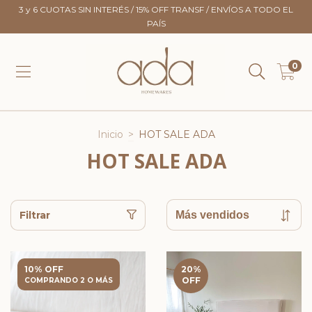
3 y 6 CUOTAS SIN INTERÉS / 15% OFF TRANSF / ENVÍOS A TODO EL
PAÍS
0
Inicio
>
HOT SALE ADA
HOT SALE ADA
Filtrar
10% OFF
20
%
OFF
COMPRANDO 2 O MÁS