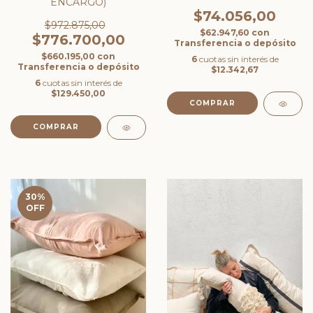
ENCARGO)
$74.056,00
$972.875,00
$62.947,60
con
$776.700,00
Transferencia o depósito
$660.195,00
con
6
cuotas sin interés de
Transferencia o depósito
$12.342,67
6
cuotas sin interés de
$129.450,00
COMPRAR
COMPRAR
30
%
OFF