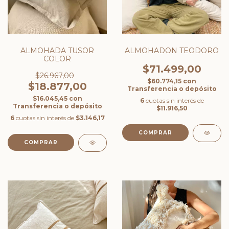
ALMOHADA TUSOR
ALMOHADON TEODORO
COLOR
$71.499,00
$26.967,00
$60.774,15
con
$18.877,00
Transferencia o depósito
$16.045,45
con
6
cuotas sin interés de
Transferencia o depósito
$11.916,50
6
cuotas sin interés de
$3.146,17
COMPRAR
COMPRAR