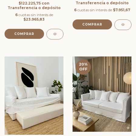
Transferencia o depósito
$122.225,75
con
Transferencia o depósito
6
cuotas sin interés de
$7.951,67
6
cuotas sin interés de
$23.965,83
COMPRAR
20
%
OFF