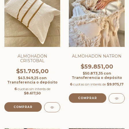
ALMOHADON
ALMOHADON NATRON
CRISTOBAL
$59.851,00
$51.705,00
$50.873,35
con
Transferencia o depósito
$43.949,25
con
Transferencia o depósito
6
cuotas sin interés de
$9.975,17
6
cuotas sin interés de
$8.617,50
COMPRAR