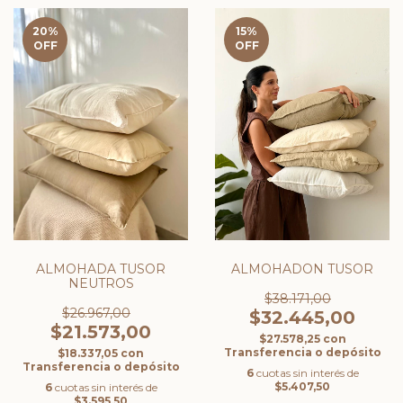
20
%
15
%
OFF
OFF
ALMOHADA TUSOR
ALMOHADON TUSOR
NEUTROS
$38.171,00
$26.967,00
$32.445,00
$21.573,00
$27.578,25
con
Transferencia o depósito
$18.337,05
con
Transferencia o depósito
6
cuotas sin interés de
$5.407,50
6
cuotas sin interés de
$3.595,50