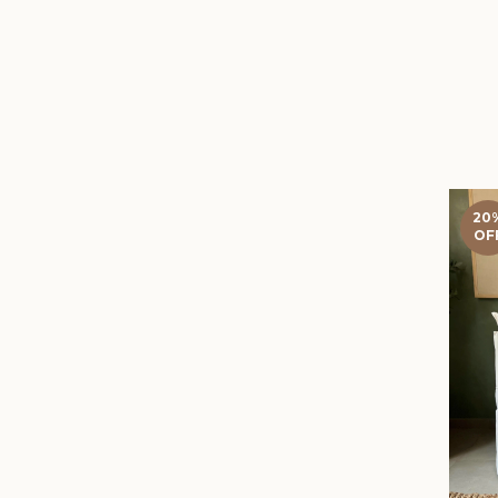
20
OF