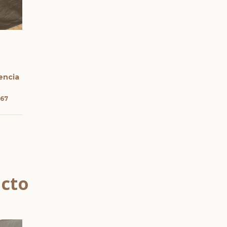
encia
,67
ucto