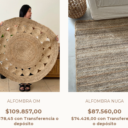
ALFOMBRA OM
ALFOMBRA NUGA
$109.857,00
$87.560,00
378,45
con
Transferencia o
$74.426,00
con
Transfer
depósito
o depósito