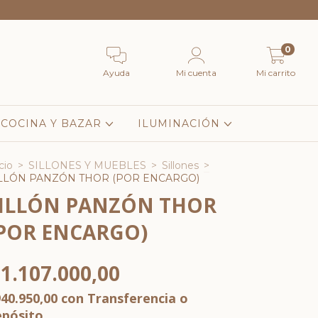
0
Ayuda
Mi cuenta
Mi carrito
COCINA Y BAZAR
ILUMINACIÓN
cio
>
SILLONES Y MUEBLES
>
Sillones
>
LLÓN PANZÓN THOR (POR ENCARGO)
ILLÓN PANZÓN THOR
POR ENCARGO)
1.107.000,00
940.950,00
con
Transferencia o
epósito