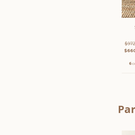
$972
$660
6
c
Par