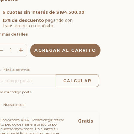
6
cuotas sin interés de
$184.500,00
15% de descuento
pagando con
Transferencia o depósito
r más detalles
CAMBIAR CP
regas para el CP:
Medios de envío
CALCULAR
sé mi código postal
Nuestro local
Showroom ADA - Podés elegir retirar
Gratis
tu pedido de manera gratuita por
nuestro showroom. En cuanto tu
pedido esté listo, nos pondremos en