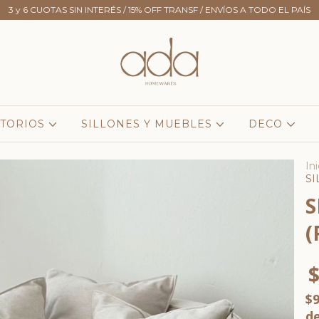
3 y 6 CUOTAS SIN INTERÉS / 15% OFF TRANSF / ENVÍOS A TODO EL PAÍS
TORIOS
SILLONES Y MUEBLES
DECO
Ini
SI
S
(
$
$
d