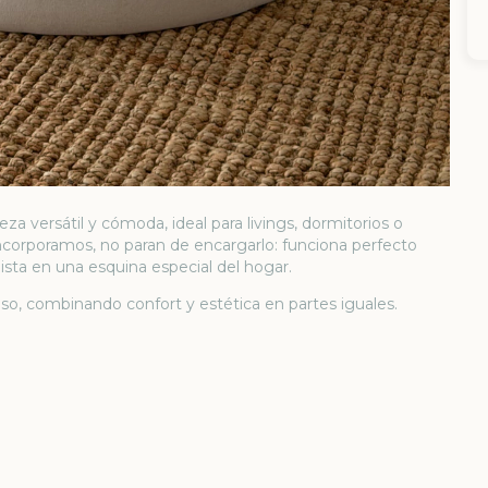
ieza versátil y cómoda, ideal para livings, dormitorios o
incorporamos, no paran de encargarlo: funciona perfecto
a en una esquina especial del hogar.
nso, combinando confort y estética en partes iguales.