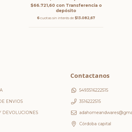
$66.721,60
con
Transferencia o
depósito
6
cuotas sin interés de
$13.082,67
Contactanos
A
5493516222515
DE ENVIOS
3516222515
Y DEVOLUCIONES
adahomeandwares@gmai
Córdoba capital