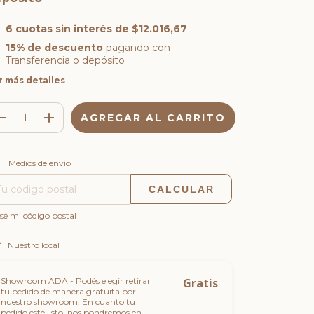
6
cuotas sin interés de
$12.016,67
15% de descuento
pagando con
Transferencia o depósito
r más detalles
CAMBIAR CP
regas para el CP:
Medios de envío
CALCULAR
sé mi código postal
Nuestro local
Showroom ADA - Podés elegir retirar
Gratis
tu pedido de manera gratuita por
nuestro showroom. En cuanto tu
pedido esté listo, nos pondremos en