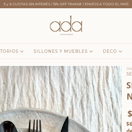
3 y 6 CUOTAS SIN INTERÉS / 15% OFF TRANSF / ENVÍOS A TODO EL PAÍS
TORIOS
SILLONES Y MUEBLES
DECO
Ini
SE
S
N
$
$6
d