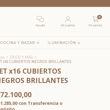
0
Ayuda
Mi cuenta
Mi carrito
COCINA Y BAZAR
ILUMINACIÓN
cio
>
DECO Y MÁS
>
T x16 CUBIERTOS NEGROS BRILLANTES
ET x16 CUBIERTOS
EGROS BRILLANTES
72.100,00
1.285,00
con
Transferencia o
epósito